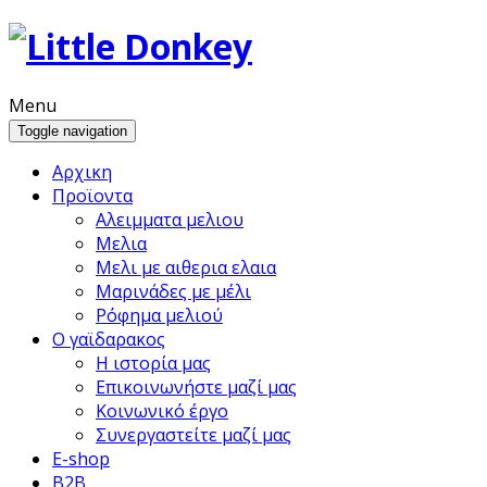
Menu
Toggle navigation
Αρχικη
Προϊoντα
Αλειμματα μελιου
Μελια
Μελι με αιθερια ελαια
Μαρινάδες με μέλι
Ρόφημα μελιού
Ο γαϊδαρακος
Η ιστορία μας
Επικοινωνήστε μαζί μας
Κοινωνικό έργο
Συνεργαστείτε μαζί μας
E-shop
B2B