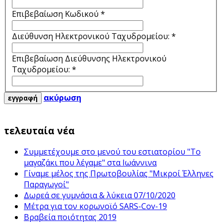
Επιβεβαίωση Κωδικού
*
Διεύθυνση Ηλεκτρονικού Ταχυδρομείου:
*
Επιβεβαίωση Διεύθυνσης Ηλεκτρονικού
Ταχυδρομείου:
*
ακύρωση
εγγραφή
τελευταία νέα
Συμμετέχουμε στο μενού του εστιατορίου "Το
μαγαζάκι που λέγαμε" στα Ιωάννινα
Γίναμε μέλος της Πρωτοβουλίας "Μικροί Έλληνες
Παραγωγοί"
Δωρεά σε γυμνάσια & λύκεια 07/10/2020
Μέτρα για τον κορωνοϊό SARS-Cov-19
Βραβεία ποιότητας 2019