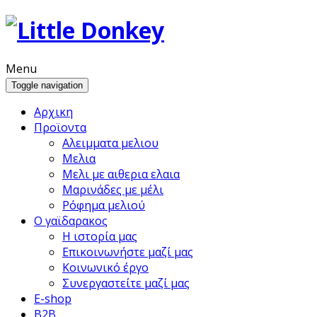
Menu
Toggle navigation
Αρχικη
Προϊoντα
Αλειμματα μελιου
Μελια
Μελι με αιθερια ελαια
Μαρινάδες με μέλι
Ρόφημα μελιού
Ο γαϊδαρακος
Η ιστορία μας
Επικοινωνήστε μαζί μας
Κοινωνικό έργο
Συνεργαστείτε μαζί μας
E-shop
B2B