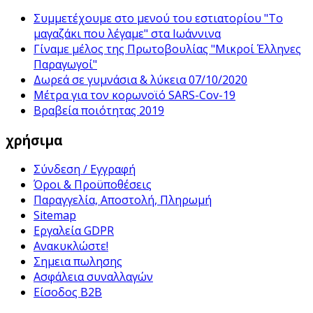
Συμμετέχουμε στο μενού του εστιατορίου "Το
μαγαζάκι που λέγαμε" στα Ιωάννινα
Γίναμε μέλος της Πρωτοβουλίας "Μικροί Έλληνες
Παραγωγοί"
Δωρεά σε γυμνάσια & λύκεια 07/10/2020
Μέτρα για τον κορωνοϊό SARS-Cov-19
Βραβεία ποιότητας 2019
χρήσιμα
Σύνδεση / Εγγραφή
Όροι & Προϋποθέσεις
Παραγγελία, Αποστολή, Πληρωμή
Sitemap
Εργαλεία GDPR
Ανακυκλώστε!
Σημεια πωλησης
Ασφάλεια συναλλαγών
Είσοδος B2B