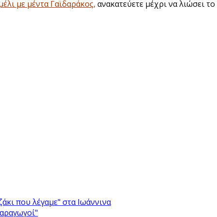
μέλι με μέντα Γαϊδαράκος
,
ανακατεύετε μέχρι να λιώσει το 
άκι που λέγαμε" στα Ιωάννινα
Παραγωγοί"