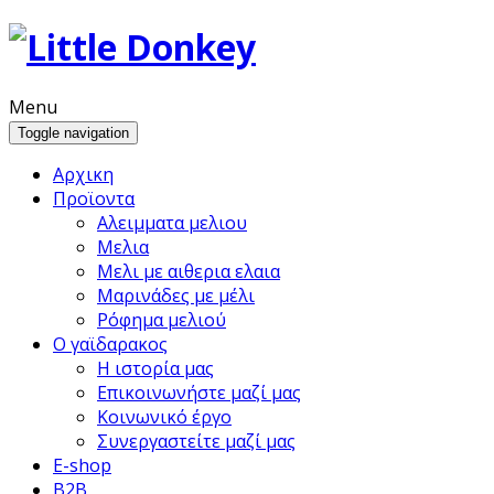
Menu
Toggle navigation
Αρχικη
Προϊoντα
Αλειμματα μελιου
Μελια
Μελι με αιθερια ελαια
Μαρινάδες με μέλι
Ρόφημα μελιού
Ο γαϊδαρακος
Η ιστορία μας
Επικοινωνήστε μαζί μας
Κοινωνικό έργο
Συνεργαστείτε μαζί μας
E-shop
B2B