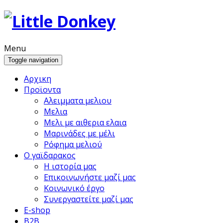
Menu
Toggle navigation
Αρχικη
Προϊoντα
Αλειμματα μελιου
Μελια
Μελι με αιθερια ελαια
Μαρινάδες με μέλι
Ρόφημα μελιού
Ο γαϊδαρακος
Η ιστορία μας
Επικοινωνήστε μαζί μας
Κοινωνικό έργο
Συνεργαστείτε μαζί μας
E-shop
B2B