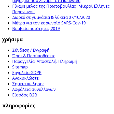
μαγαζάκι που λέγαμε" στα Ιωάννινα
Γίναμε μέλος της Πρωτοβουλίας "Μικροί Έλληνες
Παραγωγοί"
Δωρεά σε γυμνάσια & λύκεια 07/10/2020
Μέτρα για τον κορωνοϊό SARS-Cov-19
Βραβεία ποιότητας 2019
χρήσιμα
Σύνδεση / Εγγραφή
Όροι & Προϋποθέσεις
Παραγγελία, Αποστολή, Πληρωμή
Sitemap
Εργαλεία GDPR
Ανακυκλώστε!
Σημεια πωλησης
Ασφάλεια συναλλαγών
Είσοδος B2B
πληροφορίες