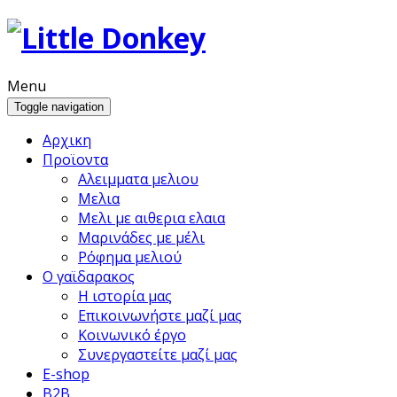
Menu
Toggle navigation
Αρχικη
Προϊoντα
Αλειμματα μελιου
Μελια
Μελι με αιθερια ελαια
Μαρινάδες με μέλι
Ρόφημα μελιού
Ο γαϊδαρακος
Η ιστορία μας
Επικοινωνήστε μαζί μας
Κοινωνικό έργο
Συνεργαστείτε μαζί μας
E-shop
B2B