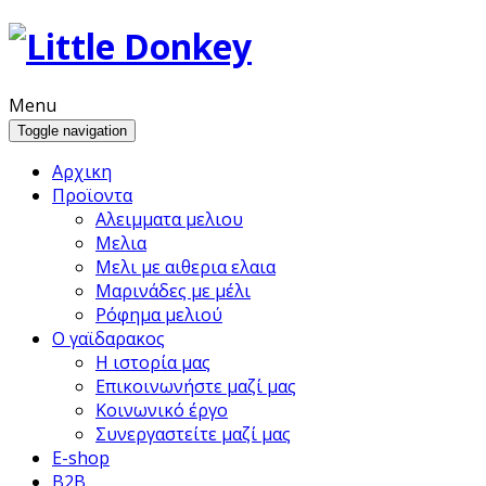
Menu
Toggle navigation
Αρχικη
Προϊoντα
Αλειμματα μελιου
Μελια
Μελι με αιθερια ελαια
Μαρινάδες με μέλι
Ρόφημα μελιού
Ο γαϊδαρακος
Η ιστορία μας
Επικοινωνήστε μαζί μας
Κοινωνικό έργο
Συνεργαστείτε μαζί μας
E-shop
B2B