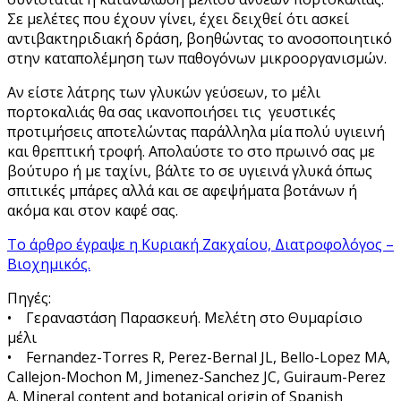
Σε μελέτες που έχουν γίνει, έχει δειχθεί ότι ασκεί
αντιβακτηριδιακή δράση, βοηθώντας το ανοσοποιητικό
στην καταπολέμηση των παθογόνων μικροοργανισμών.
Αν είστε λάτρης των γλυκών γεύσεων, το μέλι
πορτοκαλιάς θα σας ικανοποιήσει τις γευστικές
προτιμήσεις αποτελώντας παράλληλα μία πολύ υγιεινή
και θρεπτική τροφή. Απολαύστε το στο πρωινό σας με
βούτυρο ή με ταχίνι, βάλτε το σε υγιεινά γλυκά όπως
σπιτικές μπάρες αλλά και σε αφεψήματα βοτάνων ή
ακόμα και στον καφέ σας.
Το άρθρο έγραψε η Κυριακή Ζακχαίου, Διατροφολόγος –
Βιοχημικός.
Πηγές:
• Γεραναστάση Παρασκευή. Μελέτη στο Θυμαρίσιο
μέλι
• Fernandez-Torres R, Perez-Bernal JL, Bello-Lopez MA,
Callejon-Mochon M, Jimenez-Sanchez JC, Guiraum-Perez
A. Mineral content and botanical origin of Spanish