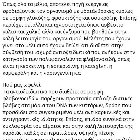
Όπως όλα τα μέλια, αποτελεί πηγή ενέργειας
εφοδιάζοντας τον οργανισμό με υδατάνθρακες κυρίως
σε μορφή γλυκόζης, φρουκτόζης και σουκρόζης. Επίσης,
περιέχει μέταλλα και ιχνοστοιχεία όπως ασβέστιο,
κάλιο και χαλκό αλλά και ένζυμα που βοηθούν στην
καλή λειτουργία του οργανισμού. Μελέτες που έχουν
γίνει στο μέλι αυτό έχουν δείξει ότι διαθέτει στην
σύνθεσή του ισχυρά αντιοξειδωτικά που ανήκουν στην
κατηγορία των πολυφαινολών τα φλαβονοειδή, όπως
είναι η κερκετίνη, η εσπεριδίνη, η κατεχίνη, η
καμφερόλη και η ναρινγενίνη κ.α.
Πού μας ωφελεί
Τα αντιοξειδωτικά που διαθέτει σε μορφή
φλαβονοειδών, παρέχουν προστασία από οξειδωτικές
βλάβες στα μόρια του DNA των κυττάρων, δράση που
προσδίδει στο συγκεκριμένο μέλι αντικαρκινικές και
αντιγηραντικές ιδιότητες. Επίσης, επιδρά ευνοϊκά στην
κυκλοφορία του αίματος και στην καλή λειτουργία της
καρδιάς, καθώς σε περιπτώσεις υψηλής πίεσης
συνιστάται η κατανάλωση μελιού ανθέων πορτοκαλιάς.