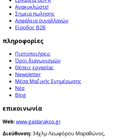
Ανακυκλώστε!
Σημεια πωλησης
Ασφάλεια συναλλαγών
Είσοδος B2B
πληροφορίες
Πιστοποιήσεις
Όροι διαγωνισμών
Θέσεις εργασίας
Newsletter
Μέσα Μαζικής Ενημέρωσης
Νέα
Blog
επικοινωνία
Web:
www.gaidarakos.gr
Διεύθυνση:
34χλμ Λεωφόρου Μαραθώνος,