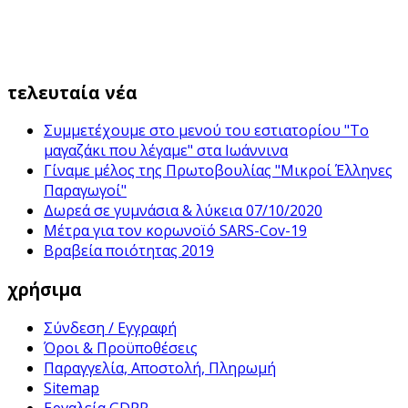
τελευταία νέα
Συμμετέχουμε στο μενού του εστιατορίου "Το
μαγαζάκι που λέγαμε" στα Ιωάννινα
Γίναμε μέλος της Πρωτοβουλίας "Μικροί Έλληνες
Παραγωγοί"
Δωρεά σε γυμνάσια & λύκεια 07/10/2020
Μέτρα για τον κορωνοϊό SARS-Cov-19
Βραβεία ποιότητας 2019
χρήσιμα
Σύνδεση / Εγγραφή
Όροι & Προϋποθέσεις
Παραγγελία, Αποστολή, Πληρωμή
Sitemap
Εργαλεία GDPR