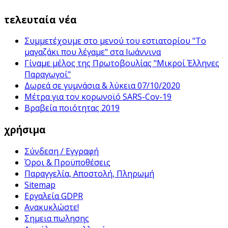
τελευταία νέα
Συμμετέχουμε στο μενού του εστιατορίου "Το
μαγαζάκι που λέγαμε" στα Ιωάννινα
Γίναμε μέλος της Πρωτοβουλίας "Μικροί Έλληνες
Παραγωγοί"
Δωρεά σε γυμνάσια & λύκεια 07/10/2020
Μέτρα για τον κορωνοϊό SARS-Cov-19
Βραβεία ποιότητας 2019
χρήσιμα
Σύνδεση / Εγγραφή
Όροι & Προϋποθέσεις
Παραγγελία, Αποστολή, Πληρωμή
Sitemap
Εργαλεία GDPR
Ανακυκλώστε!
Σημεια πωλησης