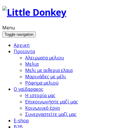
Menu
Toggle navigation
Αρχικη
Προϊoντα
Αλειμματα μελιου
Μελια
Μελι με αιθερια ελαια
Μαρινάδες με μέλι
Ρόφημα μελιού
Ο γαϊδαρακος
Η ιστορία μας
Επικοινωνήστε μαζί μας
Κοινωνικό έργο
Συνεργαστείτε μαζί μας
E-shop
B2B