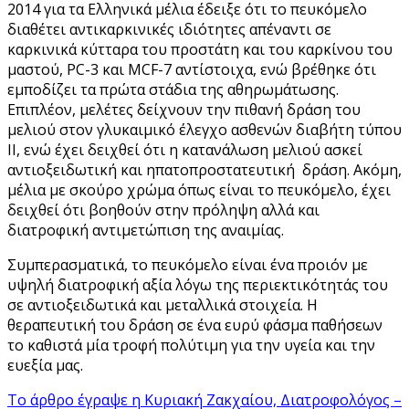
2014 για τα Ελληνικά μέλια έδειξε ότι το πευκόμελο
διαθέτει αντικαρκινικές ιδιότητες απέναντι σε
καρκινικά κύτταρα του προστάτη και του καρκίνου του
μαστού, PC-3 και MCF-7 αντίστοιχα, ενώ βρέθηκε ότι
εμποδίζει τα πρώτα στάδια της αθηρωμάτωσης.
Επιπλέον, μελέτες δείχνουν την πιθανή δράση του
μελιού στον γλυκαιμικό έλεγχο ασθενών διαβήτη τύπου
ΙΙ, ενώ έχει δειχθεί ότι η κατανάλωση μελιού ασκεί
αντιοξειδωτική και ηπατοπροστατευτική δράση. Ακόμη,
μέλια με σκούρο χρώμα όπως είναι το πευκόμελο, έχει
δειχθεί ότι βοηθούν στην πρόληψη αλλά και
διατροφική αντιμετώπιση της αναιμίας.
Συμπερασματικά, το πευκόμελο είναι ένα προιόν με
υψηλή διατροφική αξία λόγω της περιεκτικότητάς του
σε αντιοξειδωτικά και μεταλλικά στοιχεία. Η
θεραπευτική του δράση σε ένα ευρύ φάσμα παθήσεων
το καθιστά μία τροφή πολύτιμη για την υγεία και την
ευεξία μας.
Το άρθρο έγραψε η Κυριακή Ζακχαίου, Διατροφολόγος –