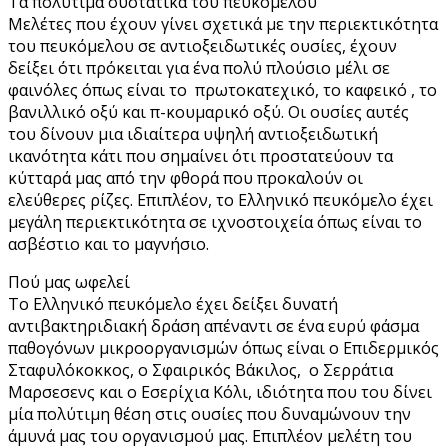
Τα πολύτιμα συστατικά του πευκόμελου
Μελέτες που έχουν γίνει σχετικά με την περιεκτικότητα
του πευκόμελου σε αντιοξειδωτικές ουσίες, έχουν
δείξει ότι πρόκειται για ένα πολύ πλούσιο μέλι σε
φαινόλες όπως είναι το πρωτοκατεχικό, το καφεικό , το
βανιλλικό οξύ και π-κουμαρικό οξύ. Οι ουσίες αυτές
του δίνουν μια ιδιαίτερα υψηλή αντιοξειδωτική
ικανότητα κάτι που σημαίνει ότι προστατεύουν τα
κύτταρά μας από την φθορά που προκαλούν οι
ελεύθερες ρίζες. Επιπλέον, το Ελληνικό πευκόμελο έχει
μεγάλη περιεκτικότητα σε ιχνοστοιχεία όπως είναι το
ασβέστιο και το μαγνήσιο.
Πού μας ωφελεί
Το Ελληνικό πευκόμελο έχει δείξει δυνατή
αντιβακτηριδιακή δράση απέναντι σε ένα ευρύ φάσμα
παθογόνων μικροοργανισμών όπως είναι ο Επιδερμικός
Σταφυλόκοκκος, ο Σφαιρικός Βάκιλος, ο Σερράτια
Μαρσεσενς και ο Εσερίχια Κόλι, ιδιότητα που του δίνει
μία πολύτιμη θέση στις ουσίες που δυναμώνουν την
άμυνά μας του οργανισμού μας. Επιπλέον μελέτη του