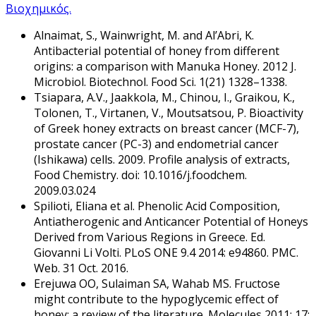
Βιοχημικός.
Alnaimat, S., Wainwright, M. and Al’Abri, K.
Antibacterial potential of honey from different
origins: a comparison with Manuka Honey. 2012 J.
Microbiol. Biotechnol. Food Sci. 1(21) 1328–1338.
Tsiapara, A.V., Jaakkola, M., Chinou, I., Graikou, K.,
Tolonen, T., Virtanen, V., Moutsatsou, P. Bioactivity
of Greek honey extracts on breast cancer (MCF-7),
prostate cancer (PC-3) and endometrial cancer
(Ishikawa) cells. 2009. Profile analysis of extracts,
Food Chemistry. doi: 10.1016/j.foodchem.
2009.03.024
Spilioti, Eliana et al. Phenolic Acid Composition,
Antiatherogenic and Anticancer Potential of Honeys
Derived from Various Regions in Greece. Ed.
Giovanni Li Volti. PLoS ONE 9.4 2014: e94860. PMC.
Web. 31 Oct. 2016.
Erejuwa OO, Sulaiman SA, Wahab MS. Fructose
might contribute to the hypoglycemic effect of
honey: a review of the literature. Molecules 2011; 17: