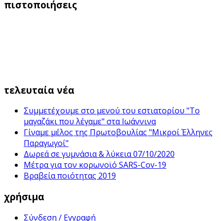
πιστοποιήσεις
τελευταία νέα
Συμμετέχουμε στο μενού του εστιατορίου "Το
μαγαζάκι που λέγαμε" στα Ιωάννινα
Γίναμε μέλος της Πρωτοβουλίας "Μικροί Έλληνες
Παραγωγοί"
Δωρεά σε γυμνάσια & λύκεια 07/10/2020
Μέτρα για τον κορωνοϊό SARS-Cov-19
Βραβεία ποιότητας 2019
χρήσιμα
Σύνδεση / Εγγραφή