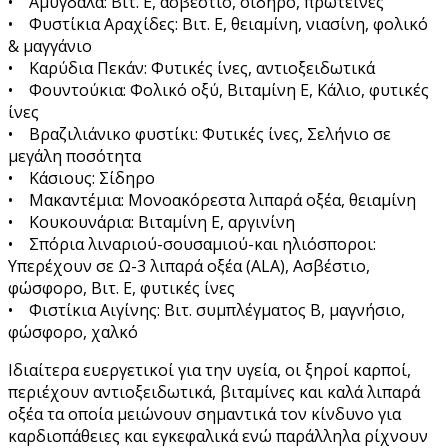
• Αμύγδαλα: Βιτ. Ε, ασβέστιο, σίδηρο, πρωτεΐνες
• Φυστίκια Αραχίδες: Βιτ. Ε, θειαμίνη, νιασίνη, φολικό
& μαγγάνιο
• Καρύδια Πεκάν: Φυτικές ίνες, αντιοξειδωτικά
• Φουντούκια: Φολικό οξύ, Βιταμίνη Ε, Κάλιο, φυτικές
ίνες
• Βραζιλιάνικο φυστίκι: Φυτικές ίνες, Σελήνιο σε
μεγάλη ποσότητα
• Κάσιους: Σίδηρο
• Μακαντέμια: Μονοακόρεστα λιπαρά οξέα, θειαμίνη
• Κουκουνάρια: Βιταμίνη Ε, αργινίνη
• Σπόρια λιναριού-σουσαμιού-και ηλιόσποροι:
Υπερέχουν σε Ω-3 λιπαρά οξέα (ALA), Ασβέστιο,
φώσφορο, Βιτ. Ε, φυτικές ίνες
• Φιστίκια Αιγίνης: Βιτ. συμπλέγματος Β, μαγνήσιο,
φώσφορο, χαλκό
Ιδιαίτερα ευεργετικοί για την υγεία, οι ξηροί καρποί,
περιέχουν αντιοξειδωτικά, βιταμίνες και καλά λιπαρά
οξέα τα οποία μειώνουν σημαντικά τον κίνδυνο για
καρδιοπάθειες και εγκεφαλικά ενώ παράλληλα ρίχνουν