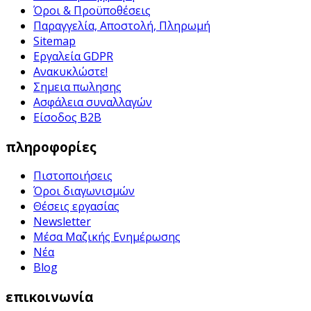
Όροι & Προϋποθέσεις
Παραγγελία, Αποστολή, Πληρωμή
Sitemap
Εργαλεία GDPR
Ανακυκλώστε!
Σημεια πωλησης
Ασφάλεια συναλλαγών
Είσοδος B2B
πληροφορίες
Πιστοποιήσεις
Όροι διαγωνισμών
Θέσεις εργασίας
Newsletter
Μέσα Μαζικής Ενημέρωσης
Νέα
Blog
επικοινωνία