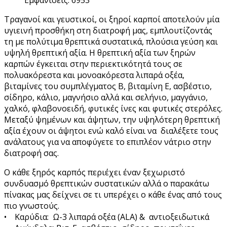
Τραγανοί και γευστικοί, οι ξηροί καρποί αποτελούν μία
υγιεινή προσθήκη στη διατροφή μας, εμπλουτίζοντάς
τη με πολύτιμα θρεπτικά συστατικά, πλούσια γεύση και
υψηλή θρεπτική αξία. Η θρεπτική αξία των ξηρών
καρπών έγκειται στην περιεκτικότητά τους σε
πολυακόρεστα και μονοακόρεστα λιπαρά οξέα,
βιταμίνες του συμπλέγματος Β, βιταμίνη Ε, ασβέστιο,
σίδηρο, κάλιο, μαγνήσιο αλλά και σελήνιο, μαγγάνιο,
χαλκό, φλαβονοειδή, φυτικές ίνες και φυτικές στερόλες.
Μεταξύ ψημένων και άψητων, την υψηλότερη θρεπτική
αξία έχουν οι άψητοι ενώ καλό είναι να διαλέξετε τους
ανάλατους για να αποφύγετε το επιπλέον νάτριο στην
διατροφή σας.
Ο κάθε ξηρός καρπός περιέχει έναν ξεχωριστό
συνδυασμό θρεπτικών συστατικών αλλά ο παρακάτω
πίνακας μας δείχνει σε τι υπερέχει ο κάθε ένας από τους
πιο γνωστούς.
• Καρύδια: Ω-3 λιπαρά οξέα (ALA) & αντιοξειδωτικά