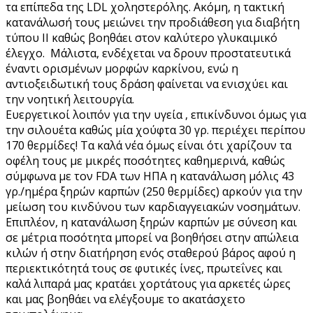
τα επίπεδα της LDL χοληστερόλης. Ακόμη, η τακτική
κατανάλωσή τους μειώνει την προδιάθεση για διαβήτη
τύπου ΙΙ καθώς βοηθάει στον καλύτερο γλυκαιμικό
έλεγχο. Μάλιστα, ενδέχεται να δρουν προστατευτικά
έναντι ορισμένων μορφών καρκίνου, ενώ η
αντιοξειδωτική τους δράση φαίνεται να ενισχύει και
την νοητική λειτουργία.
Ευεργετικοί λοιπόν για την υγεία , επικίνδυνοι όμως για
την σιλουέτα καθώς μία χούφτα 30 γρ. περιέχει περίπου
170 θερμίδες! Τα καλά νέα όμως είναι ότι χαρίζουν τα
οφέλη τους με μικρές ποσότητες καθημερινά, καθώς
σύμφωνα με τον FDA των ΗΠΑ η κατανάλωση μόλις 43
γρ./ημέρα ξηρών καρπών (250 θερμίδες) αρκούν για την
μείωση του κινδύνου των καρδιαγγειακών νοσημάτων.
Επιπλέον, η κατανάλωση ξηρών καρπών με σύνεση και
σε μέτρια ποσότητα μπορεί να βοηθήσει στην απώλεια
κιλών ή στην διατήρηση ενός σταθερού βάρος αφού η
περιεκτικότητά τους σε φυτικές ίνες, πρωτεΐνες και
καλά λιπαρά μας κρατάει χορτάτους για αρκετές ώρες
και μας βοηθάει να ελέγξουμε το ακατάσχετο