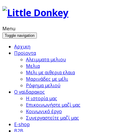
Menu
Toggle navigation
Αρχικη
Προϊoντα
Αλειμματα μελιου
Μελια
Μελι με αιθερια ελαια
Μαρινάδες με μέλι
Ρόφημα μελιού
Ο γαϊδαρακος
Η ιστορία μας
Επικοινωνήστε μαζί μας
Κοινωνικό έργο
Συνεργαστείτε μαζί μας
E-shop
B2B