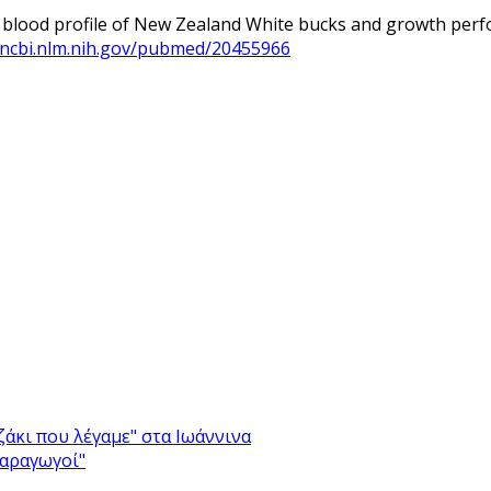
nd blood profile of New Zealand White bucks and growth per
.ncbi.nlm.nih.gov/pubmed/20455966
άκι που λέγαμε" στα Ιωάννινα
Παραγωγοί"