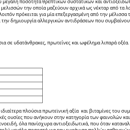
λύ μεγάλη ποσότητα θρεπτικών συστατικών και αντιοξειδ
ν μελισσών την οποία μαζεύουν αρχικά ως νέκταρ από τα λ
λοιπόν πρόκειται για μία επεξεργασμένη από την μέλισσα 
ια την δημιουργία αλλεργικών αντιδράσεων που συμβαίνουν
ύσια σε υδατάνθρακες, πρωτεΐνες και ωφέλημα λιπαρά οξέα
ιδιαίτερα πλούσια πρωτεϊνική αξία και βιταμίνες του συμ
τικές ουσίες που ανήκουν στην κατηγορία των φαινολών κ
οτενοειδή, όλα πανίσχυρα αντιοξειδωτικά, που όταν κατα
ολύ μεγάλο ποσοστό για την εμφάνιση πολλών ασθενειών 