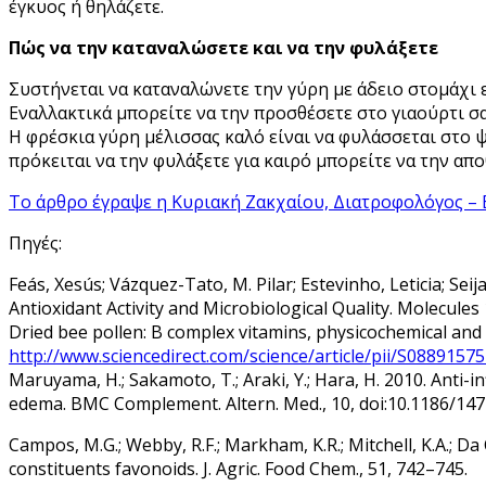
έγκυος ή θηλάζετε.
Πώς να την καταναλώσετε και να την φυλάξετε
Συστήνεται να καταναλώνετε την γύρη με άδειο στομάχι ε
Εναλλακτικά μπορείτε να την προσθέσετε στο γιαούρτι σας
Η φρέσκια γύρη μέλισσας καλό είναι να φυλάσσεται στο ψ
πρόκειται να την φυλάξετε για καιρό μπορείτε να την απ
Το άρθρο έγραψε η Κυριακή Ζακχαίου, Διατροφολόγος – 
Πηγές:
Feás, Xesús; Vázquez-Tato, M. Pilar; Estevinho, Leticia; Seij
Antioxidant Activity and Microbiological Quality. Molecules 
Dried bee pollen: B complex vitamins, physicochemical and 
http://www.sciencedirect.com/science/article/pii/S088915
Maruyama, H.; Sakamoto, T.; Araki, Y.; Hara, H. 2010. Anti
edema. BMC Complement. Altern. Med., 10, doi:10.1186/147
Campos, M.G.; Webby, R.F.; Markham, K.R.; Mitchell, K.A.; D
constituents favonoids. J. Agric. Food Chem., 51, 742–745.