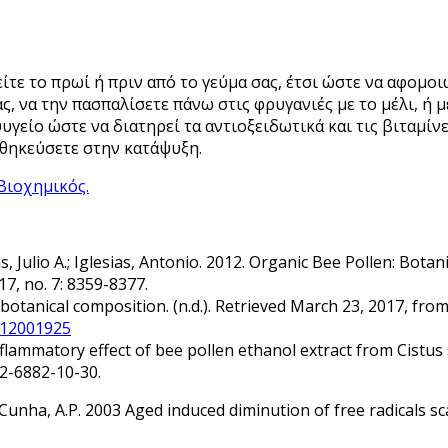
ίτε το πρωί ή πριν από το γεύμα σας, έτσι ώστε να αφομο
, να την πασπαλίσετε πάνω στις φρυγανιές με το μέλι, ή μέ
υγείο ώστε να διατηρεί τα αντιοξειδωτικά και τις βιταμίν
οθηκεύσετε στην κατάψυξη.
Βιοχημικός.
as, Julio A.; Iglesias, Antonio. 2012. Organic Bee Pollen: Bot
17, no. 7: 8359-8377.
botanical composition. (n.d.). Retrieved March 23, 2017, fro
7512001925
-inflammatory effect of bee pollen ethanol extract from Cist
2-6882-10-30.
a Cunha, A.P. 2003 Aged induced diminution of free radicals s