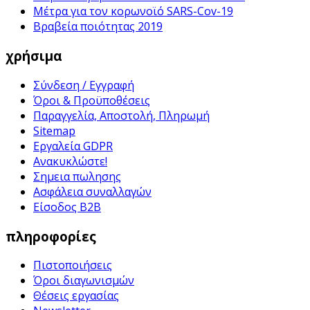
Μέτρα για τον κορωνοϊό SARS-Cov-19
Βραβεία ποιότητας 2019
χρήσιμα
Σύνδεση / Εγγραφή
Όροι & Προϋποθέσεις
Παραγγελία, Αποστολή, Πληρωμή
Sitemap
Εργαλεία GDPR
Ανακυκλώστε!
Σημεια πωλησης
Ασφάλεια συναλλαγών
Είσοδος B2B
πληροφορίες
Πιστοποιήσεις
Όροι διαγωνισμών
Θέσεις εργασίας