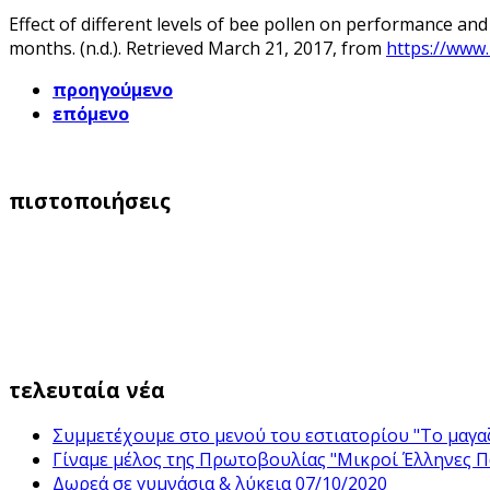
Effect of different levels of bee pollen on performance a
months. (n.d.). Retrieved March 21, 2017, from
https://www
προηγούμενο
επόμενο
πιστοποιήσεις
τελευταία νέα
Συμμετέχουμε στο μενού του εστιατορίου "Το μαγαζ
Γίναμε μέλος της Πρωτοβουλίας "Μικροί Έλληνες 
Δωρεά σε γυμνάσια & λύκεια 07/10/2020