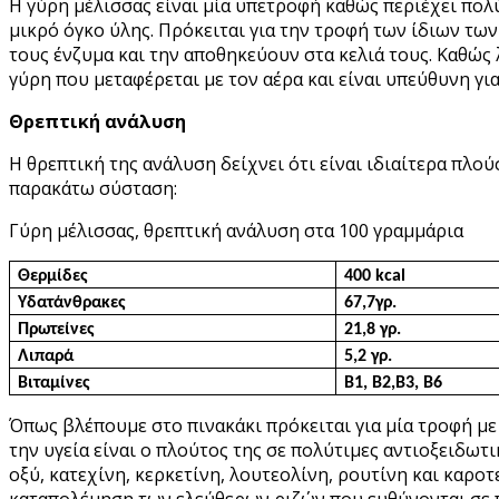
Η γύρη μέλισσας είναι μία υπετροφή καθώς περιέχει πο
μικρό όγκο ύλης. Πρόκειται για την τροφή των ίδιων τω
τους ένζυμα και την αποθηκεύουν στα κελιά τους. Καθώς 
γύρη που μεταφέρεται με τον αέρα και είναι υπεύθυνη γ
Θρεπτική ανάλυση
Η θρεπτική της ανάλυση δείχνει ότι είναι ιδιαίτερα πλο
παρακάτω σύσταση:
Γύρη μέλισσας, θρεπτική ανάλυση στα 100 γραμμάρια
Θερμίδες
400
kcal
Υδατάνθρακες
67,7
γρ.
Πρωτείνες
21,8 γρ.
Λιπαρά
5,2 γρ.
Βιταμίνες
Β1, Β2,
Β3, Β6
Όπως βλέπουμε στο πινακάκι πρόκειται για μία τροφή με 
την υγεία είναι ο πλούτος της σε πολύτιμες αντιοξειδω
οξύ, κατεχίνη, κερκετίνη, λουτεολίνη, ρουτίνη και καρ
καταπολέμηση των ελεύθερων ριζών που ευθύνονται σε π