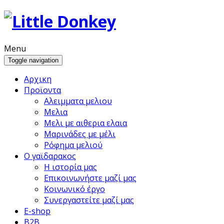
Menu
Toggle navigation
Αρχικη
Προϊoντα
Αλειμματα μελιου
Μελια
Μελι με αιθερια ελαια
Μαρινάδες με μέλι
Ρόφημα μελιού
Ο γαϊδαρακος
Η ιστορία μας
Επικοινωνήστε μαζί μας
Κοινωνικό έργο
Συνεργαστείτε μαζί μας
E-shop
B2B