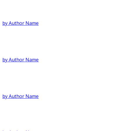
Άρθρο στο Αθηνόραμα
by Author Name
Άρθρο στο madeingreece.news
by Author Name
Άρθρο στην Tagesspiegel
by Author Name
Παρουσίαση στο Έθνος