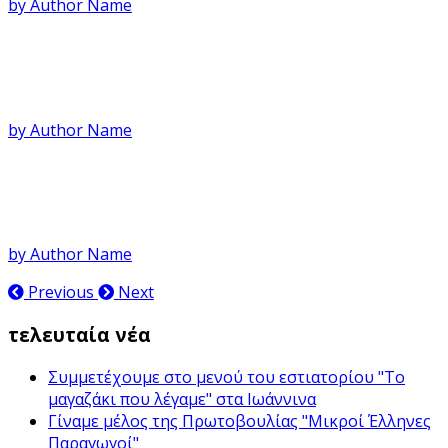
by Author Name
Άρθρο στο gustus.gr
by Author Name
Άρθρο στο Blog Yamani
by Author Name
Previous
Next
τελευταία νέα
Συμμετέχουμε στο μενού του εστιατορίου "Το
μαγαζάκι που λέγαμε" στα Ιωάννινα
Γίναμε μέλος της Πρωτοβουλίας "Μικροί Έλληνες
Παραγωγοί"