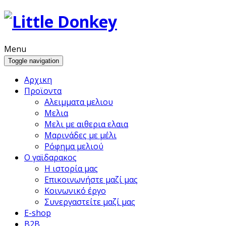
Menu
Toggle navigation
Αρχικη
Προϊoντα
Αλειμματα μελιου
Μελια
Μελι με αιθερια ελαια
Μαρινάδες με μέλι
Ρόφημα μελιού
Ο γαϊδαρακος
Η ιστορία μας
Επικοινωνήστε μαζί μας
Κοινωνικό έργο
Συνεργαστείτε μαζί μας
E-shop
B2B