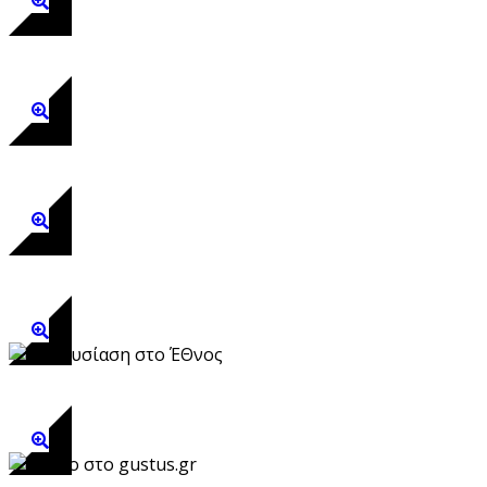
άρθρο στο αθηνόραμα
άρθρο στο madeingreece.news
άρθρο στην tagesspiegel
παρουσίαση στο έθνος