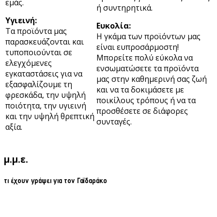
εμάς.
ή συντηρητικά.
Υγιεινή:
Ευκολία:
Τα προϊόντα μας
Η γκάμα των προϊόντων μας
παρασκευάζονται και
είναι ευπροσάρμοστη!
τυποποιούνται σε
Μπορείτε πολύ εύκολα να
ελεγχόμενες
ενσωματώσετε τα προϊόντα
εγκαταστάσεις για να
μας στην καθημερινή σας ζωή
εξασφαλίζουμε τη
και να τα δοκιμάσετε με
φρεσκάδα, την υψηλή
ποικίλους τρόπους ή να τα
ποιότητα, την υγιεινή
προσθέσετε σε διάφορες
και την υψηλή θρεπτική
συνταγές.
αξία.
μ.μ.ε.
τι έχουν γράψει για τον Γαϊδαράκο