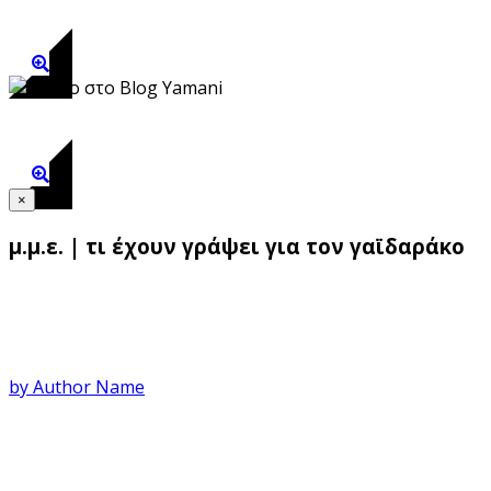
άρθρο στο gustus.gr
άρθρο στο blog yamani
×
μ.μ.ε. | τι έχουν γράψει για τον γαϊδαράκο
Συνέντευξη στη Ναυτεμπορική
by Author Name
Παρουσίαση στο Grill Magazine