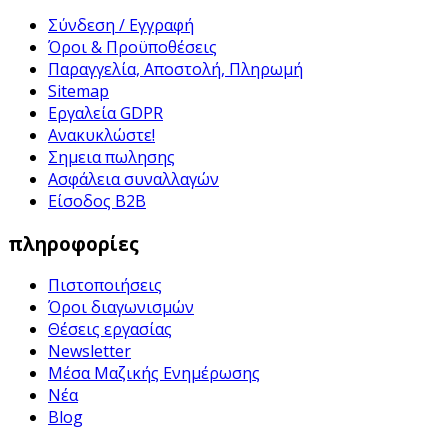
Σύνδεση / Εγγραφή
Όροι & Προϋποθέσεις
Παραγγελία, Αποστολή, Πληρωμή
Sitemap
Εργαλεία GDPR
Ανακυκλώστε!
Σημεια πωλησης
Ασφάλεια συναλλαγών
Είσοδος B2B
πληροφορίες
Πιστοποιήσεις
Όροι διαγωνισμών
Θέσεις εργασίας
Newsletter
Μέσα Μαζικής Ενημέρωσης
Νέα
Blog