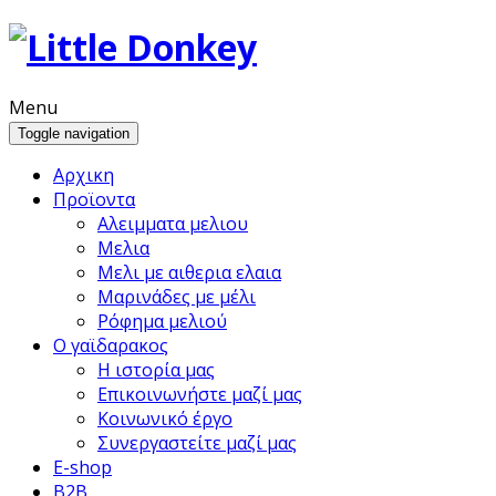
Menu
Toggle navigation
Αρχικη
Προϊoντα
Αλειμματα μελιου
Μελια
Μελι με αιθερια ελαια
Μαρινάδες με μέλι
Ρόφημα μελιού
Ο γαϊδαρακος
Η ιστορία μας
Επικοινωνήστε μαζί μας
Κοινωνικό έργο
Συνεργαστείτε μαζί μας
E-shop
B2B